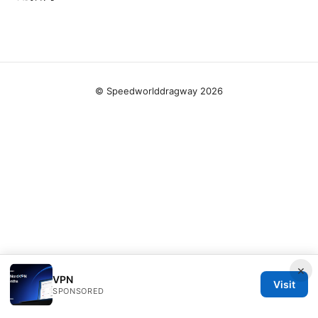
© Speedworlddragway 2026
×
VPN
Visit
SPONSORED