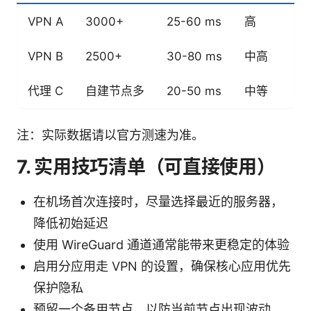
VPN A
3000+
25-60 ms
高
无
VPN B
2500+
30-80 ms
中高
可
代理 C
自建节点多
20-50 ms
中等
视
注：实际数据请以官方测速为准。
7. 实用技巧清单（可直接使用）
在机场首次连接时，尽量选择最近的服务器，
降低初始延迟
使用 WireGuard 通道通常能带来更稳定的体验
启用分应用走 VPN 的设置，确保核心应用优先
保护隐私
预留一个备用节点，以防当前节点出现波动