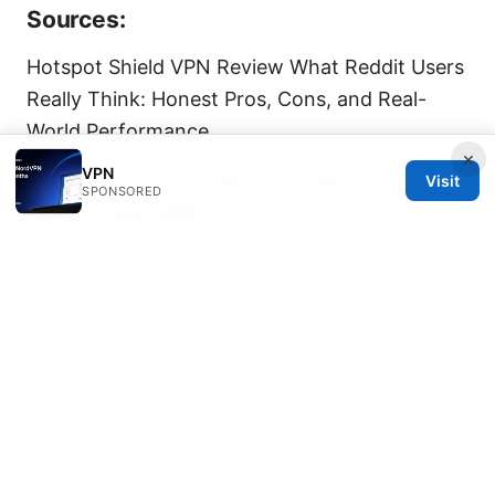
Sources:
Hotspot Shield VPN Review What Reddit Users
Really Think: Honest Pros, Cons, and Real-
World Performance
×
VPN
八 戒 vpn 怎么 样：全面评测、功能、性价比与使
Visit
SPONSORED
用技巧（2025 更新）
免费加速器：VPNs 在教育与信息安全中的应用、
选择与评估指南
Miss免翻墙：VPNs 入门到进阶全
攻略，打造安全无忧的上网体验
Nordvpn on linux accessing your local network
like a pro: Mastering Local Access, Privacy, and
Speed
Nordvpn basic vs plus 2026: NordVPN Basic vs