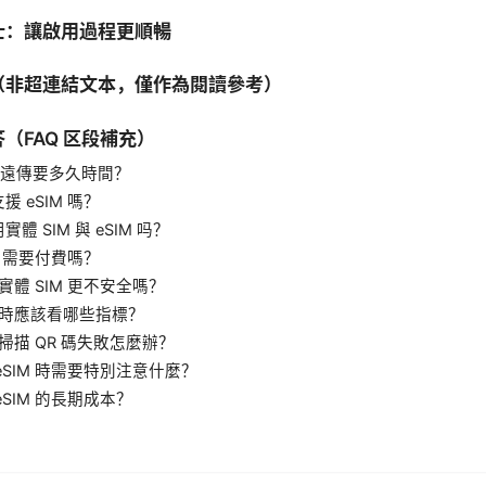
士：讓啟用過程更順暢
（非超連結文本，僅作為閱讀參考）
（FAQ 区段補充）
im 遠傳要多久時間？
 eSIM 嗎？
體 SIM 與 eSIM 吗？
M 需要付費嗎？
比實體 SIM 更不安全嗎？
N 時應該看哪些指標？
定掃描 QR 碼失敗怎麼辦？
eSIM 時需要特別注意什麼？
eSIM 的長期成本？