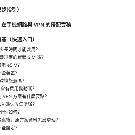
逐步指引）
在手機網路與 VPN 的搭配實務
解答（快速入口）
需要多長時間才能啟用？
影響現有的實體 SIM 嗎？
消 eSIM？
哪些裝置？
適合跨境旅遊嗎？
IM 會有費用變動嗎？
 VPN 方案有什麼要點？
QR 碼失敗怎麼辦？
的安全性如何？
方案後，原方案資料怎麼處理？
哪些設定？