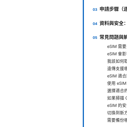
申請步驟（
資料與安全：
常見問題與
eSIM 
eSIM 會
我該如何取
遠傳支援
eSIM 
使用 eS
選擇適合的
如果掃描 
eSIM 
切換到新
需要備份