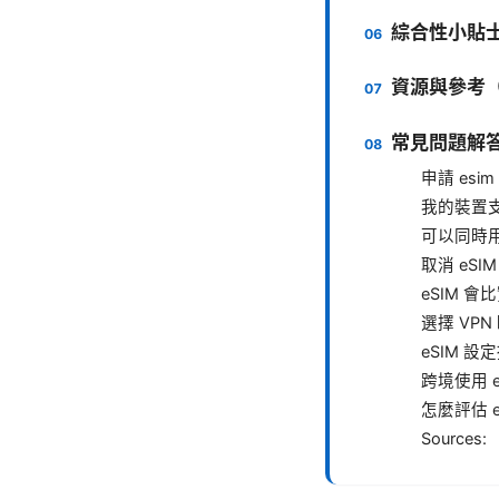
綜合性小貼
資源與參考
常見問題解答
申請 es
我的裝置支援
可以同時用實
取消 eSI
eSIM 會
選擇 VP
eSIM 設
跨境使用 
怎麼評估 
Sources: