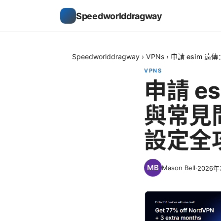
Speedworlddragway
Speedworlddragway
›
VPNs
›
申請 esim 
VPNS
申請 e
與常見
設定全
Mason Bell
·
2026年