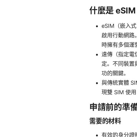
什麼是 eSI
eSIM（嵌入
啟用行動網路
時擁有多個運
遠傳（指定電信
定。不同裝置
功的關鍵。
與傳統實體 S
現雙 SIM 
申請前的準
需要的材料
有效的身分證