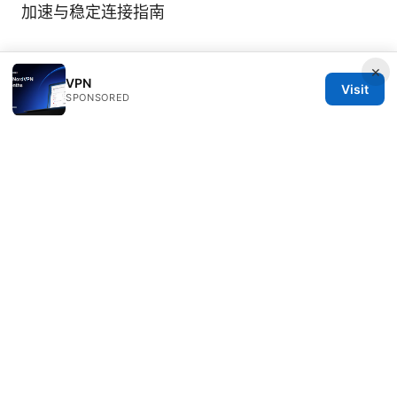
加速与稳定连接指南
×
VPN
Visit
SPONSORED
© Speedworlddragway 2026
Speedworlddragway Group LLC
100 W 1st Street
Los Angeles, CA, 90013
US
editorial@speedworlddragway.com
+1-212-555-0168
About
Privacy Policy
Terms of Use