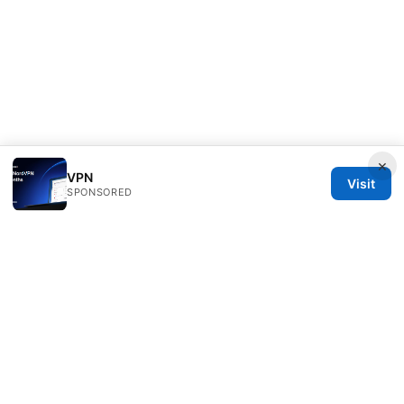
×
VPN
Visit
SPONSORED
Speedworlddragway Group LLC
100 W 1st Street
Los Angeles, CA, 90013
US
editorial@speedworlddragway.com
+1-212-555-0168
About
Privacy Policy
Terms of Use