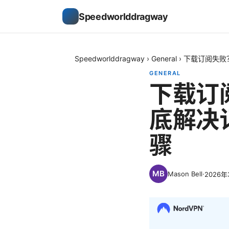
Speedworlddragway
Speedworlddragway
›
General
›
下载订阅失败
GENERAL
下载订
底解决
骤
Mason Bell
·
2026年