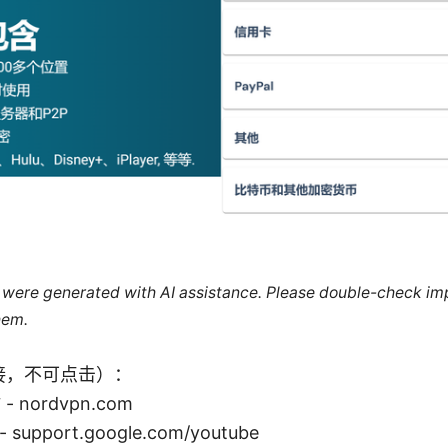
le were generated with AI assistance. Please double-check im
hem.
接，不可点击）：
 nordvpn.com
support.google.com/youtube