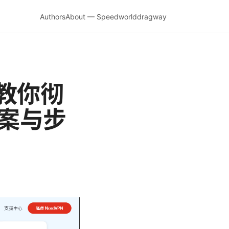
Authors
About — Speedworlddragway
教你彻
方案与步