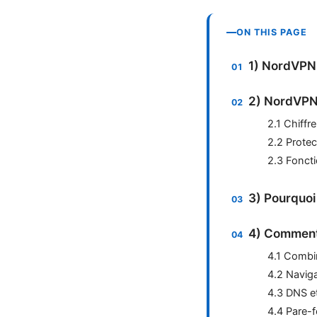
ON THIS PAGE
1) NordVPN en
2) NordVPN 
2.1 Chiffr
2.2 Protec
2.3 Foncti
3) Pourquoi
4) Comment 
4.1 Combin
4.2 Naviga
4.3 DNS et
4.4 Pare-f