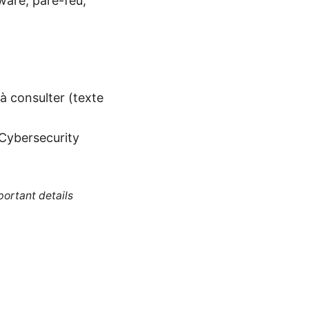
ware, pare-feu,
 à consulter (texte
Cybersecurity
portant details