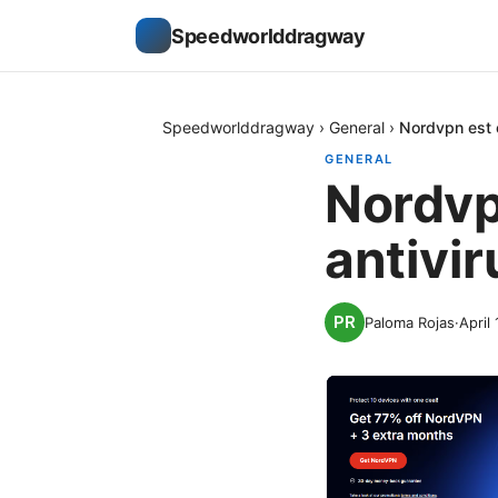
Speedworlddragway
Speedworlddragway
›
General
›
Nordvpn est c
GENERAL
Nordvp
antivir
Paloma Rojas
·
April