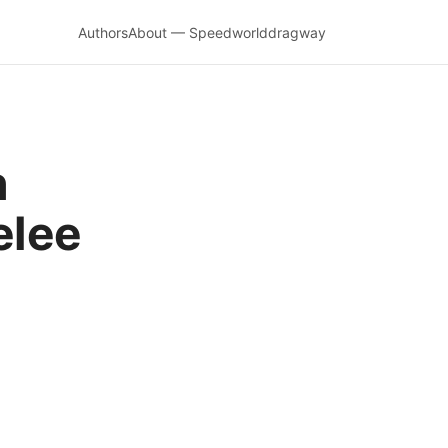
Authors
About — Speedworlddragway
n
elee