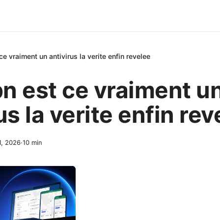
e vraiment un antivirus la verite enfin revelee
n est ce vraiment u
us la verite enfin rev
 1, 2026
·
10
min