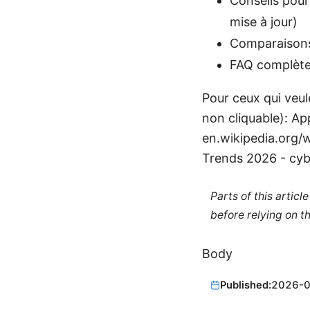
Conseils pour
mise à jour)
Comparaisons 
FAQ complète 
Pour ceux qui veule
non cliquable): A
en.wikipedia.org/
Trends 2026 - cyb
Parts of this artic
before relying on t
Body
Published:
2026-