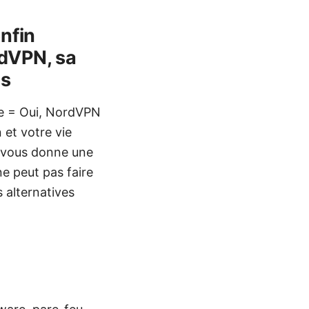
enfin
rdVPN, sa
us
lee = Oui, NordVPN
 et votre vie
je vous donne une
ne peut pas faire
s alternatives