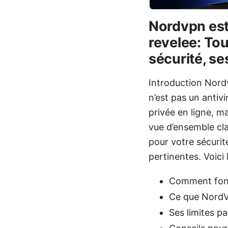
Nordvpn est 
revelee: To
sécurité, ses
Introduction Nordv
n’est pas un antiv
privée en ligne, m
vue d’ensemble cla
pour votre sécurit
pertinentes. Voici 
Comment fonct
Ce que NordV
Ses limites pa