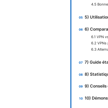
4.5 Bonne
5) Utilisati
6) Comparai
6.1 VPN vs
6.2 VPNs 
6.3 Altern
7) Guide ét
8) Statisti
9) Conseils
10) Démonst