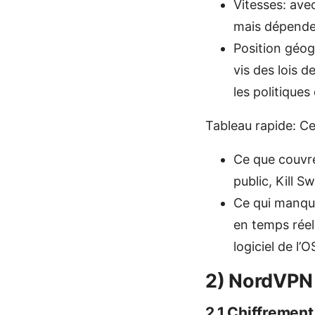
Vitesses: ave
mais dépenden
Position géog
vis des lois d
les politique
Tableau rapide: C
Ce que couvre
public, Kill S
Ce qui manque
en temps réel
logiciel de l’
2) NordVPN 
2.1 Chiffrement