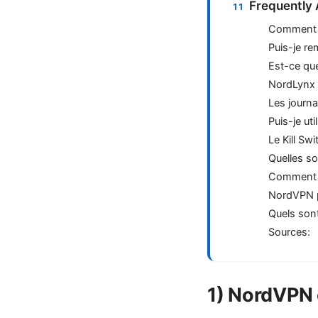
Frequently
Comment N
Puis-je r
Est-ce que
NordLynx e
Les journ
Puis-je ut
Le Kill Sw
Quelles son
Comment vé
NordVPN pr
Quels sont 
Sources:
1) NordVPN en