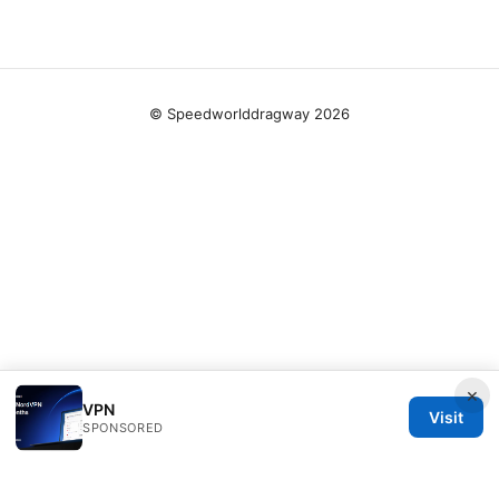
© Speedworlddragway 2026
×
VPN
Visit
SPONSORED