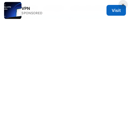
×
Vpn购买指南：如何选择、比较与优化你的隐私与
VPN
Visit
SPONSORED
上网速度
Fixing your wireguard tunnel when it
says no internet access and other quick wins
for stable VPN connections
Nordvpnをamazonで購入する方法：知っておく
べき全知識
浏览国外网站的方法：使用VPN实现跨境访问、隐
私保护与稳定连接的完整指南
Vpnを家庭で使う！初心者向けにメリット・デメ
リットから設定方法まで徹底解説【2026年最
新】— VPNを家庭で活用する完全ガイド