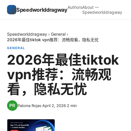
Authors
About —
Speedworlddragway
Speedworlddragway
Speedworlddragway
›
General
›
2026年最佳tiktok vpn推荐：流畅观看，隐私无忧
GENERAL
2026年最佳tiktok
vpn推荐：流畅观
看，隐私无忧
Paloma Rojas
·
April 2, 2026
·
2
min