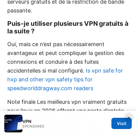
serveurs gratuits et de la restriction de bande
passante.
Puis-je utiliser plusieurs VPN gratuits à
la suite ?
Oui, mais ce n’est pas nécessairement
avantageux et peut compliquer la gestion des
connexions et conduire à des fuites
accidentelles si mal configuré.
Is vpn safe for
hxp and other vpn safety tips for
speedworlddragway.com readers
Note finale Les meilleurs vpn vraiment gratuits
pour linux en 2026 offrent une porte d’entrée
×
utile pour tester des solutions de
VPN
Visit
SPONSORED
confidentialité sans dépenser d’argent.