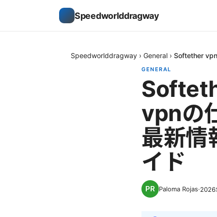
Speedworlddragway
Speedworlddragway
›
General
›
Softeth
GENERAL
Soft
vpn
最新情
イド
Paloma Rojas
·
202