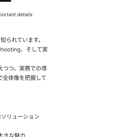
portant details
して知られています。
ooting、そして実
えつつ、実務での導
で全体像を把握して
PNソリューション
大きな魅力