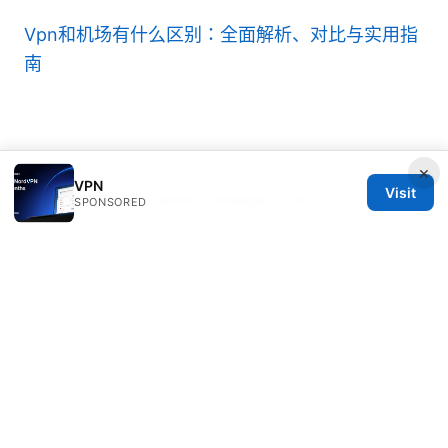
Vpn和机场有什么区别：全面解析、对比与实用指
南
×
VPN
Visit
© Speedworlddragway 2026
SPONSORED
Speedworlddragway Group LLC
100 W 1st Street
Los Angeles, CA, 90013
US
editorial@speedworlddragway.com
+1-212-555-0168
About
Privacy Policy
Terms of Use