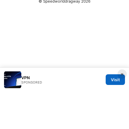
© Speedworlddragway 2026
×
VPN
Visit
SPONSORED
Speedworlddragway Group LLC
100 W 1st Street
Los Angeles, CA, 90013
US
editorial@speedworlddragway.com