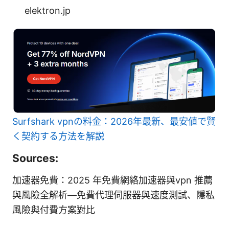
elektron.jp
Surfshark vpnの料金：2026年最新、最安値で賢
く契約する方法を解説
Sources:
加速器免費：2025 年免費網絡加速器與vpn 推薦
與風險全解析—免費代理伺服器與速度測試、隱私
風險與付費方案對比