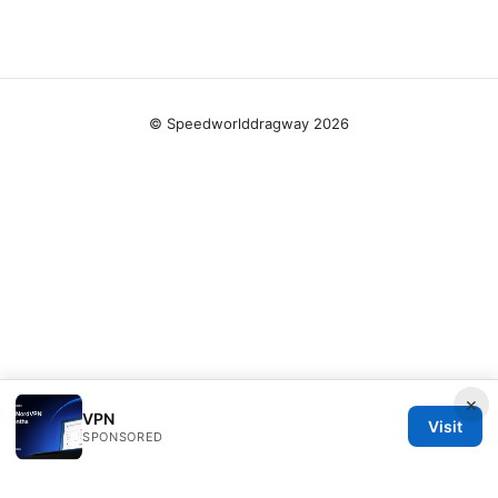
© Speedworlddragway 2026
×
VPN
Visit
SPONSORED