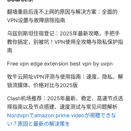
翻墙重启后连不上网的原因与解决方案：全面的
VPN设置与故障排除指南
乌兹别斯坦住宿登记：2025年最新攻略，手把手
教你搞定，别被坑！VPN使用全攻略与隐私保护指
南
Free vpn edge extension best vpn by uvpn
牧牛云网址VPN评测与使用指南：速度、隐私、解
锁流媒体、价格对比与2025版
Clash机场推荐：2025年最新、稳定、高速节点选
择指南以及节点搭建、速度测试与常见问题解析
Nordvpnでamazon prime videoが視聴できな
い？原因と最新の解決策を