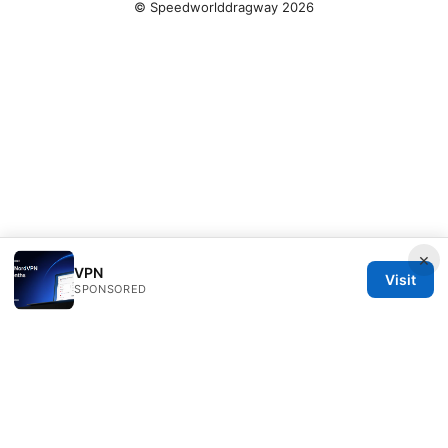
© Speedworlddragway 2026
×
VPN
Visit
SPONSORED
Speedworlddragway Group LLC
100 W 1st Street
Los Angeles, CA, 90013
US
editorial@speedworlddragway.com