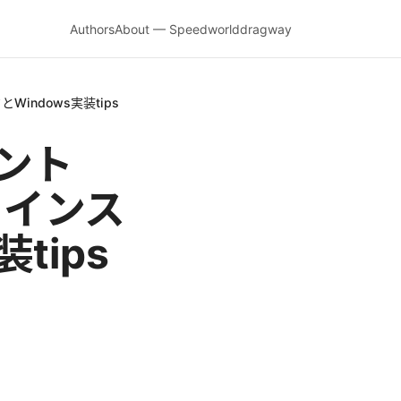
Authors
About — Speedworlddragway
とWindows実装tips
アント
とインス
tips