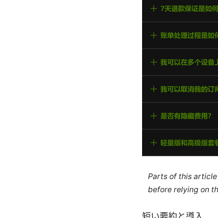
Parts of this artic
before relying on t
短い要約と導入