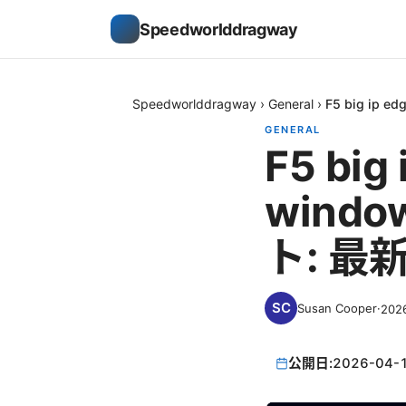
Speedworlddragway
Speedworlddragway
›
General
›
F5 big i
GENERAL
F5 bi
win
ト: 最
Susan Cooper
·
202
公開日:
2026-04-