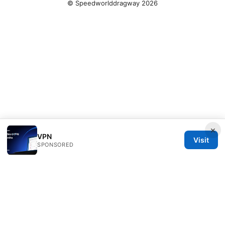
© Speedworlddragway 2026
×
VPN
Visit
SPONSORED
Speedworlddragway Group LLC
100 W 1st Street
Los Angeles, CA, 90013
US
editorial@speedworlddragway.com