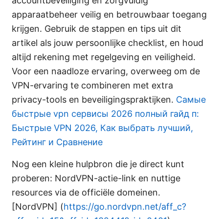
accountbeveiliging en zorgvuldig
apparaatbeheer veilig en betrouwbaar toegang
krijgen. Gebruik de stappen en tips uit dit
artikel als jouw persoonlijke checklist, en houd
altijd rekening met regelgeving en veiligheid.
Voor een naadloze ervaring, overweeg om de
VPN-ervaring te combineren met extra
privacy-tools en beveiligingspraktijken.
Самые
быстрые vpn сервисы 2026 полный гайд п:
Быстрые VPN 2026, Как выбрать лучший,
Рейтинг и Сравнение
Nog een kleine hulpbron die je direct kunt
proberen: NordVPN-actie-link en nuttige
resources via de officiële domeinen.
[NordVPN] (
https://go.nordvpn.net/aff_c?