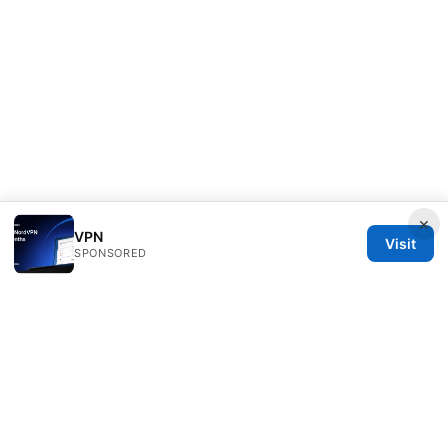
×
VPN
Visit
SPONSORED
Speedworlddragway Group LLC
100 W 1st Street
Los Angeles, CA, 90013
US
editorial@speedworlddragway.com
+1-212-555-0168
About
Privacy Policy
Terms of Use