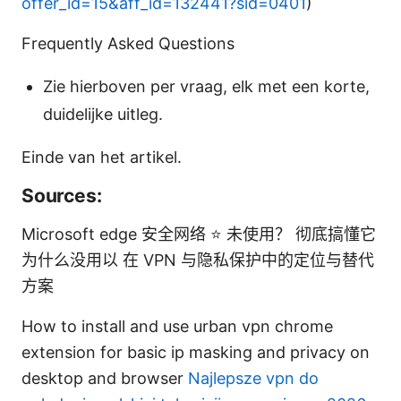
offer_id=15&aff_id=132441?sid=0401
)
Frequently Asked Questions
Zie hierboven per vraag, elk met een korte,
duidelijke uitleg.
Einde van het artikel.
Sources:
Microsoft edge 安全网络 ⭐ 未使用？ 彻底搞懂它
为什么没用以 在 VPN 与隐私保护中的定位与替代
方案
How to install and use urban vpn chrome
extension for basic ip masking and privacy on
desktop and browser
Najlepsze vpn do