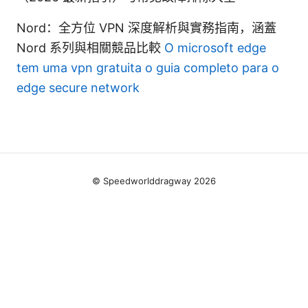
Nord：全方位 VPN 深度解析與實務指南，涵蓋
Nord 系列與相關競品比較
O microsoft edge
tem uma vpn gratuita o guia completo para o
edge secure network
© Speedworlddragway 2026