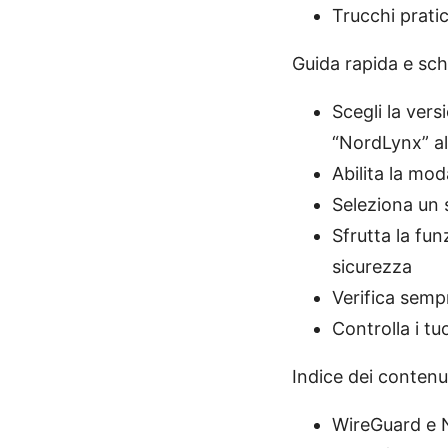
Trucchi prati
Guida rapida e sc
Scegli la ver
“NordLynx” all
Abilita la mo
Seleziona un s
Sfrutta la fu
sicurezza
Verifica semp
Controlla i tu
Indice dei contenu
WireGuard e 