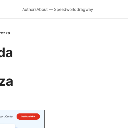
Authors
About — Speedworlddragway
urezza
da
za