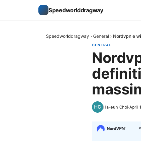
Speedworlddragway
Speedworlddragway
›
General
›
Nordvpn e wir
GENERAL
Nordvp
definit
massim
Ha-eun Choi
·
April 