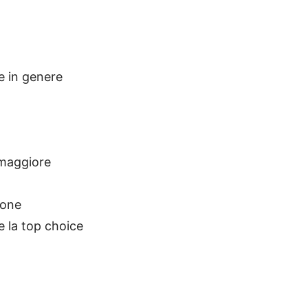
e in genere
 maggiore
ione
e la top choice