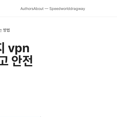
Authors
About — Speedworlddragway
는 방법
 vpn
고 안전