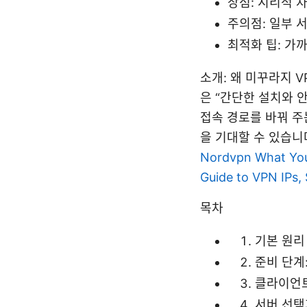
장점: 지리적 
주의점: 일부 
최적화 팁: 가까
소개: 왜 미꾸라지 
은 “간단한 설치와 
접속 경로를 바꿔 주
을 기대할 수 있습니
Nordvpn What You
Guide to VPN IPs, 
목차
기본 원리
준비 단계
클라이언트
서버 선택