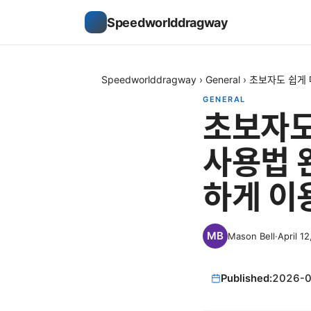
Speedworlddragway
Speedworlddragway
›
General
›
초보자도 쉽게 
GENERAL
초보자도
사용법 
하게 이
Mason Bell
·
April 1
Published:
2026-