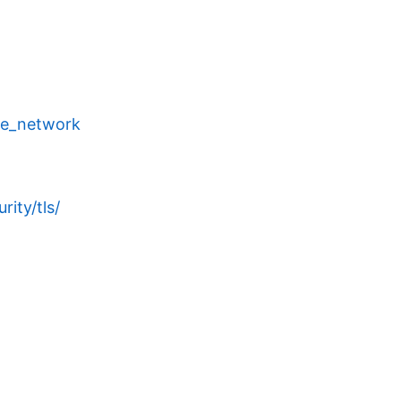
ate_network
ity/tls/