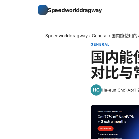
Speedworlddragway
Speedworlddragway
›
General
›
国内能使用的
GENERAL
国内能
对比与
Ha-eun Choi
·
April 