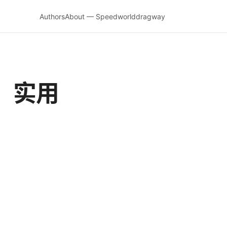
Authors
About — Speedworlddragway
、实用