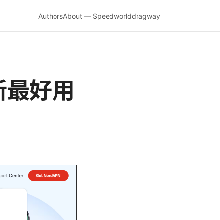
Authors
About — Speedworlddragway
新最好用