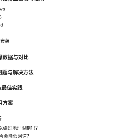
ows
S
id
器安装
实操数据与对比
见问题与解决方法
隐私最佳实践
用方案
答
N 可以绕过地理限制吗？
 是否会降低网速？