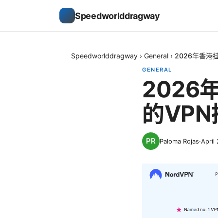
Speedworlddragway
Speedworlddragway
›
General
›
2026年香
GENERAL
202
的VP
Paloma Rojas
·
April