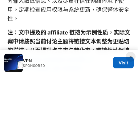
时输入敏感信息、以及尽量在信任网络环境下使
用。定期检查应用权限与系统更新，确保整体安全
性。
注：文中提及的 affiliate 链接为示例性质，实际文
案中请按照当前讨论主题将链接文本调整为更贴切
的描述，从而提升点击率与转化率。链接地址保持
×
为
https://go.nordvpn.net/aff_c?
VPN
Visit
SPONSORED
offer_id=15&aff_id=132441。
Sources:
大航海vpn：全面指南與實用技巧，打造穩定安全
的上網體驗
暨南大学webvpn：校外访问校内资源
的安全指南与实用技巧
Understanding nordvpn vat your complete
guide to why its charged and how it works