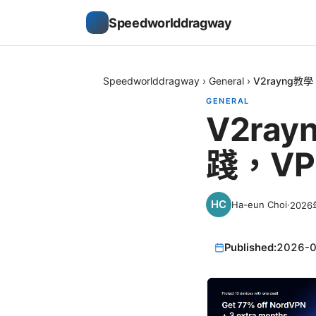
Speedworlddragway
Speedworlddragway
›
General
›
V2rayng
GENERAL
V2ra
踐，V
Ha-eun Choi
·
202
Published:
2026-