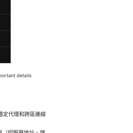
portant details
需要穩定代理和跨區連線
資訊（伺服器地址、端