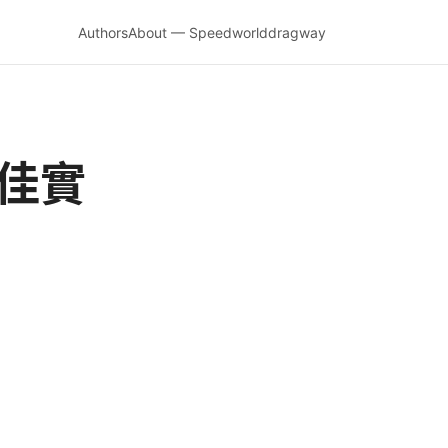
Authors
About — Speedworlddragway
最佳實