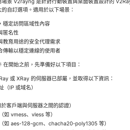
景 V2rayng 是針對行動裝置與桌面裝置設計的 V2R
大的自訂選項。適用於以下場景：
，穩定訪問區域性內容
與匿名性
與教育用途的安全代理需求
合傳輸以穩定連線的使用者
件 在開始之前，先準備好以下項目：
Ray 或 XRay 的伺服器已部屬，並取得以下資訊：
址（IP 或域名）
（用於客戶端與伺服器之間的認證）
如 vmess、vless 等）
 aes-128-gcm、chacha20-poly1305 等）