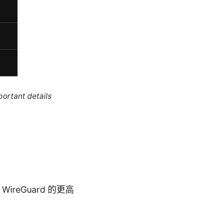
portant details
ireGuard 的更高