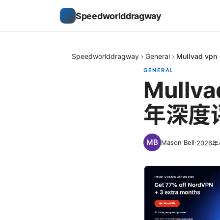
Speedworlddragway
Speedworlddragway
›
General
›
Mullvad 
GENERAL
Mullv
年深度
Mason Bell
·
2026年