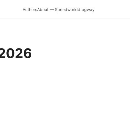
Authors
About — Speedworlddragway
2026