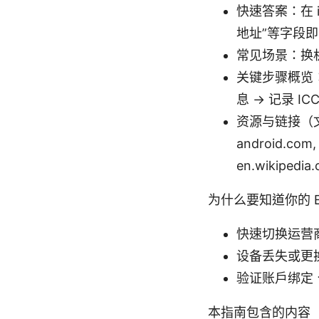
快速答案：在 iP
地址”等字段
常见场景：换
关键步骤概览：
息 → 记录 I
资源与链接（文本格
android.c
en.wikipedia.
为什么要知道你的 E
快速切换运营商
设备丢失或更换
验证账户绑定
本指南包含的内容