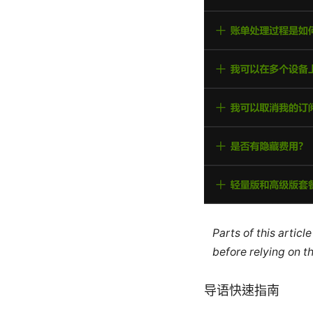
Parts of this artic
before relying on t
导语快速指南