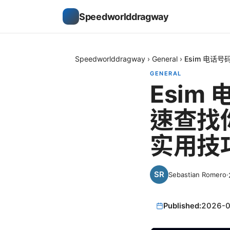
Speedworlddragway
Speedworlddragway
›
General
›
Esim 电话
GENERAL
Esi
速查找你
实用技
Sebastian Romero
·
Published:
2026-