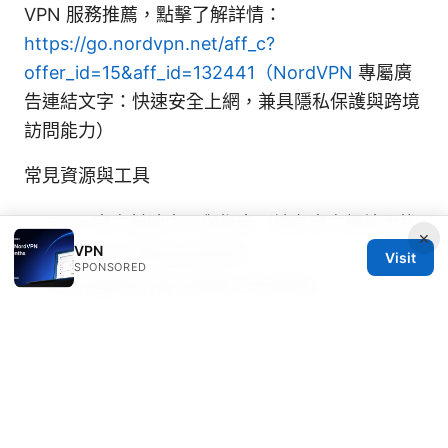
VPN 服務推薦，點擊了解詳情：
https://go.nordvpn.net/aff_c?
offer_id=15&aff_id=132441（NordVPN
專屬廣
告連結文字：快速安全上網，兼具隱私保護與跨境
訪問能力）
常見資源與工具
5sim 官方幫助中心與指南（請在官方網站內找
×
VPN
尋最近的步驟與政策更新）
Visit
SPONSORED
使用虛擬號的最佳實踐文章與教程
各大雲端服務的驗證指南與注意事項
在你準備好開始使用虛拟SIM卡前，先回顧這些要
點，確保你清楚每一步的流程與風險，這樣就能更
順利地完成註冊、購買與使用。若你有任何問題，