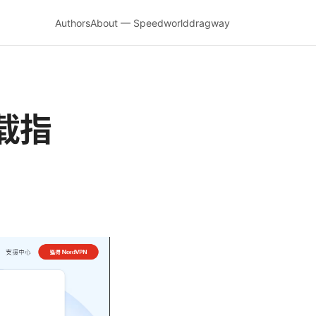
Authors
About — Speedworlddragway
下载指