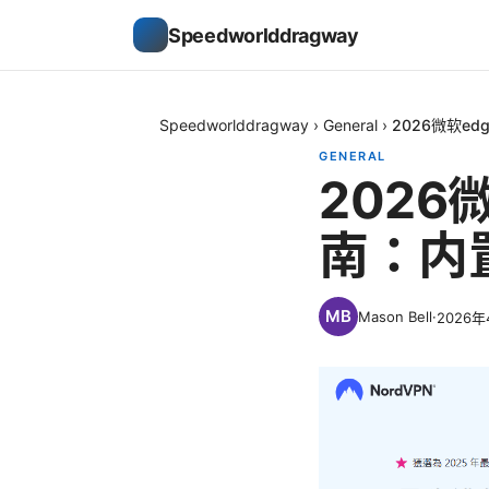
Speedworlddragway
Speedworlddragway
›
General
›
2026微软e
GENERAL
2026
南：内
Mason Bell
·
2026年