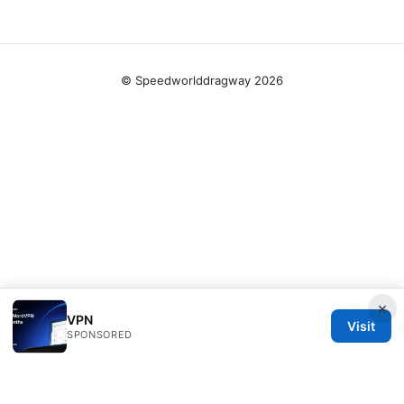
© Speedworlddragway 2026
×
VPN
Visit
SPONSORED
Speedworlddragway Group LLC