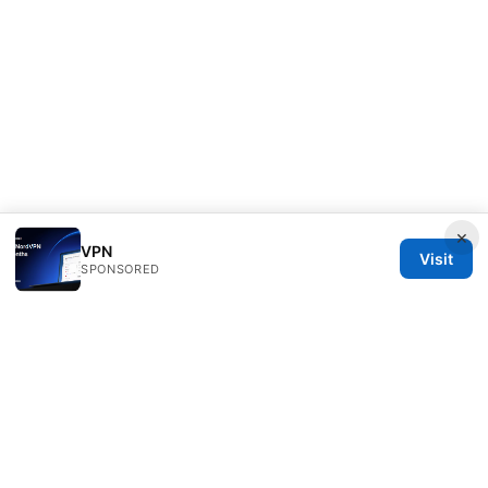
×
VPN
Visit
SPONSORED
Speedworlddragway Group LLC
100 W 1st Street
Los Angeles, CA, 90013
US
editorial@speedworlddragway.com
+1-212-555-0168
About
Privacy Policy
Terms of Use