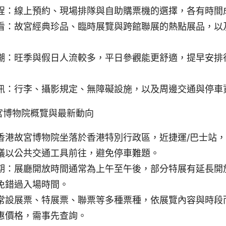
程：線上預約、現場排隊與自助購票機的選擇，各有時間
看：故宮經典珍品、臨時展覽與跨館聯展的熱點展品，以
潮：旺季與假日人流較多，平日參觀能更舒適，提早安排
訊：行李、攝影規定、無障礙設施，以及周邊交通與停車
宮博物院概覽與最新動向
香港故宮博物院坐落於香港特別行政區，近捷運/巴士站
議以公共交通工具前往，避免停車難題。
期：展廳開放時間通常為上午至午後，部分特展有延長開
免錯過入場時間。
常設展票、特展票、聯票等多種票種，依展覽內容與時段
惠價格，需事先查詢。