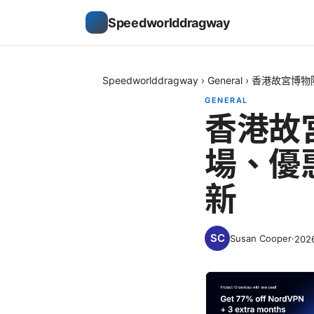
Speedworlddragway
Speedworlddragway
›
General
›
香港故宮博物
GENERAL
香港故
場、優
新
Susan Cooper
·
202