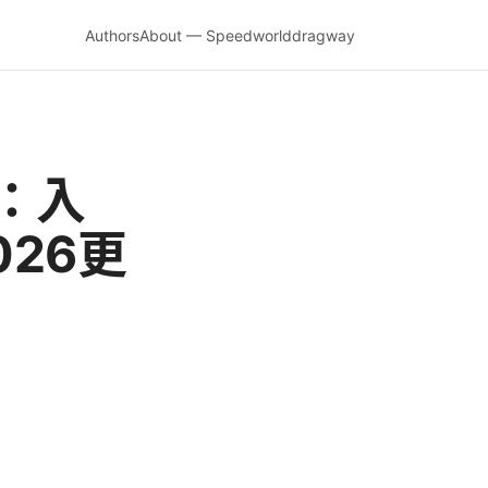
Authors
About — Speedworlddragway
：入
26更