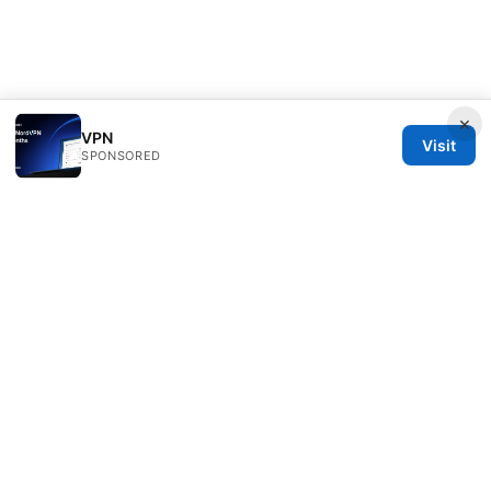
×
VPN
Visit
SPONSORED
Speedworlddragway Group LLC
100 W 1st Street
Los Angeles, CA, 90013
US
editorial@speedworlddragway.com
+1-212-555-0168
About
Privacy Policy
Terms of Use