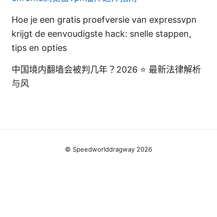
Hoe je een gratis proefversie van expressvpn
krijgt de eenvoudigste hack: snelle stappen,
tips en opties
中国境内翻墙会被判几年？2026 ⭐ 最新法律解析
与风
© Speedworlddragway 2026