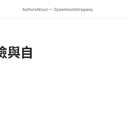
Authors
About — Speedworlddragway
險與自