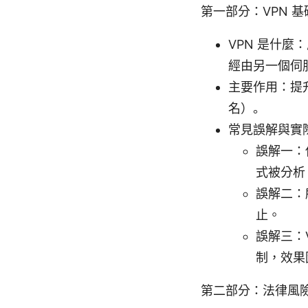
第一部分：VPN 
VPN 是什
經由另一個伺
主要作用：提
名）。
常見誤解與實
誤解一：
式被分析
誤解二：
止。
誤解三：
制，效果
第二部分：法律風