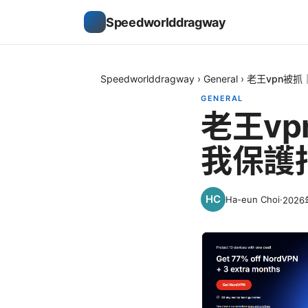
Speedworlddragway
Speedworlddragway
›
General
›
老王vpn被
GENERAL
老王v
我保護
Ha-eun Choi
·
202