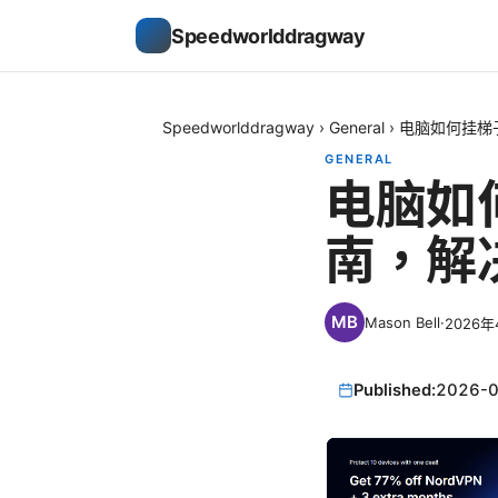
Speedworlddragway
Speedworlddragway
›
General
›
电脑如何挂梯
GENERAL
电脑如
南，解
Mason Bell
·
2026年
Published:
2026-