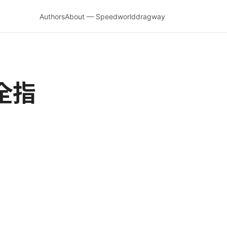
Authors
About — Speedworlddragway
全指