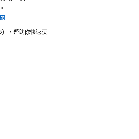
。
题
表），帮助你快速获