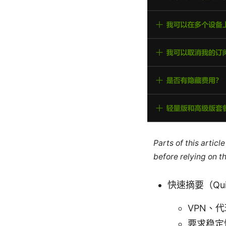
Parts of this artic
before relying on t
快速摘要（Quic
VPN、
要求稳定