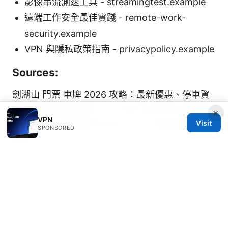
影像串流測速工具 - streamingtest.example
遠端工作安全最佳實踐 - remote-work-
security.example
VPN 與隱私政策指南 - privacypolicy.example
Sources:
劍湖山 門票 車牌 2026 攻略：最新優惠、停車資
訊、買票教學全解析！
2026年可靠翻墙加速器推
×
VPN
荐排行榜：安全高效访问全，VPN与翻墙加速器全
Visit
SPONSORED
解析
Vpn节点推荐：2025 年最全 VPN 节点选择、速度
与隐私优化攻略
Nordvpn fur torrents sicher und anonym
filesharing 2026