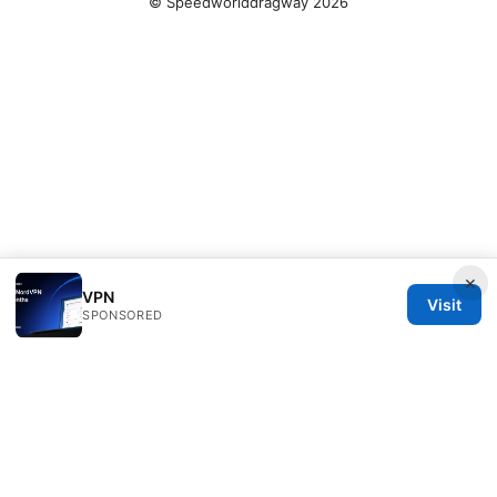
© Speedworlddragway 2026
×
VPN
Visit
SPONSORED
Speedworlddragway Group LLC
100 W 1st Street
Los Angeles, CA, 90013
US
editorial@speedworlddragway.com