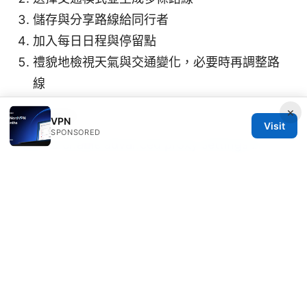
儲存與分享路線給同行者
加入每日日程與停留點
禮貌地檢視天氣與交通變化，必要時再調整路
線
×
Sources:
VPN
Visit
SPONSORED
How to enable advanced proxy settings in
Microsoft Edge 2026
The Ultimate Guide to the Best VPN for TDM
Slash Lag Boost Headshots: Faster, Safer, and
Smoother Gameplay
Microsoft edge secure network vpn review
最
强翻墙教程：全方位VPN指南與實戰策略，快速上
手與安全守則