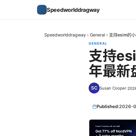
Speedworlddragway
Speedworlddragway
›
General
›
支持esim的
GENERAL
支持es
年最新
Susan Cooper
·
202
Published:
2026-