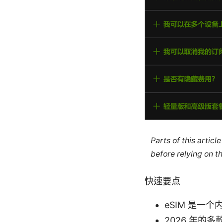
Parts of this artic
before relying on t
快速要点
eSIM 是一
2026 年的