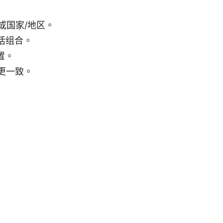
或国家/地区。
活组合。
置。
更一致。
）