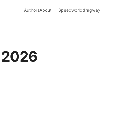
Authors
About — Speedworlddragway
2026