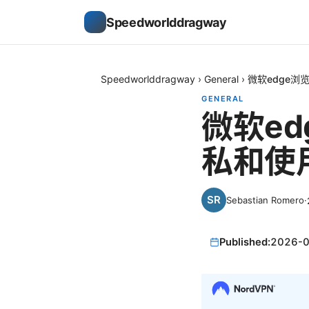
Speedworlddragway
Speedworlddragway
›
General
›
微软edge浏
GENERAL
微软e
私和使用
Sebastian Romero
·
Published:
2026-