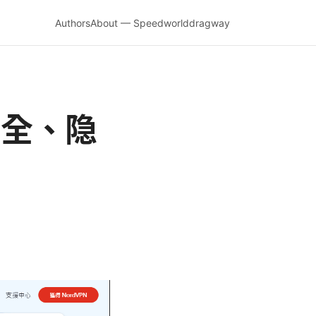
Authors
About — Speedworlddragway
安全、隐