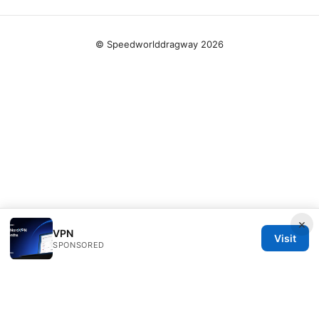
© Speedworlddragway 2026
×
VPN
Visit
SPONSORED
Speedworlddragway Group LLC
100 W 1st Street