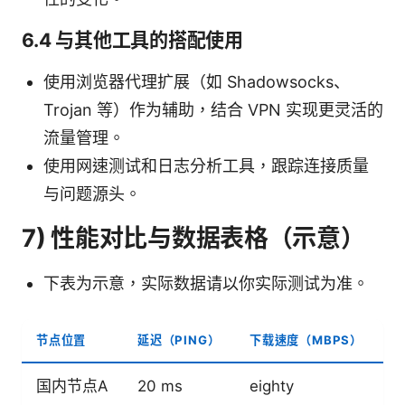
6.4 与其他工具的搭配使用
使用浏览器代理扩展（如 Shadowsocks、
Trojan 等）作为辅助，结合 VPN 实现更灵活的
流量管理。
使用网速测试和日志分析工具，跟踪连接质量
与问题源头。
7) 性能对比与数据表格（示意）
下表为示意，实际数据请以你实际测试为准。
节点位置
延迟（PING）
下载速度（MBPS）
上
国内节点A
20 ms
eighty
f