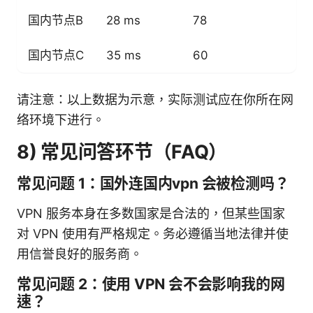
国内节点B
28 ms
78
3
国内节点C
35 ms
60
3
请注意：以上数据为示意，实际测试应在你所在网
络环境下进行。
8) 常见问答环节（FAQ）
常见问题 1：国外连国内vpn 会被检测吗？
VPN 服务本身在多数国家是合法的，但某些国家
对 VPN 使用有严格规定。务必遵循当地法律并使
用信誉良好的服务商。
常见问题 2：使用 VPN 会不会影响我的网
速？