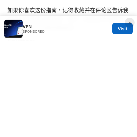
如果你喜欢这份指南，记得收藏并在评论区告诉我
你遇到的具体网络场景，我们一起把国外连国内
×
VPN
vpn 的使用体验聊得更透彻。
Visit
SPONSORED
Sources:
Cato vpn client 接続できない時の原因と解決策
を徹底解説！初心者でもわかるトラブルシューテ
ィングガイド
永久vpn 使用指南：如何长期稳定使用VPN、成本
与隐私要点
如何掛VPN：完整指南與實用技巧，
快速上手 VPN 教學與最佳實務
免费且好用的vpn使用指南：速度、隐私、安全、
解锁、跨平台安装与评测