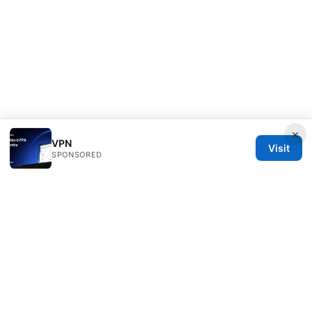
×
VPN
Visit
SPONSORED
Speedworlddragway Group LLC
100 W 1st Street
Los Angeles, CA, 90013
US
editorial@speedworlddragway.com
+1-212-555-0168
About
Privacy Policy
Terms of Use