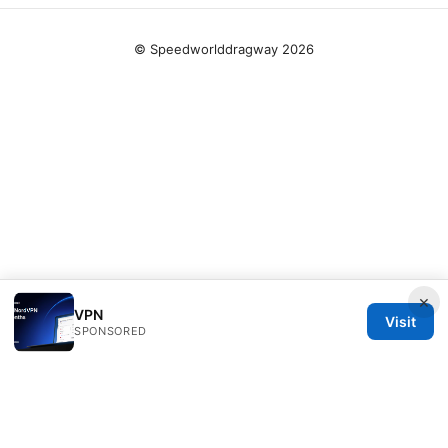
© Speedworlddragway 2026
×
VPN
Visit
SPONSORED
Speedworlddragway Group LLC
100 W 1st Street
Los Angeles, CA, 90013