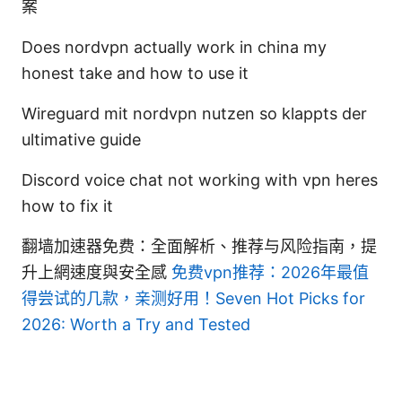
案
Does nordvpn actually work in china my
honest take and how to use it
Wireguard mit nordvpn nutzen so klappts der
ultimative guide
Discord voice chat not working with vpn heres
how to fix it
翻墙加速器免费：全面解析、推荐与风险指南，提
升上網速度與安全感
免费vpn推荐：2026年最值
得尝试的几款，亲测好用！Seven Hot Picks for
2026: Worth a Try and Tested