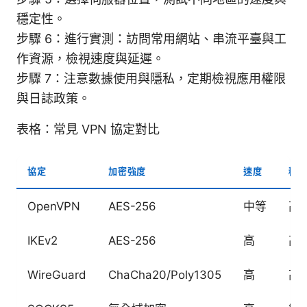
穩定性。
步驟 6：進行實測：訪問常用網站、串流平臺與工
作資源，檢視速度與延遲。
步驟 7：注意數據使用與隱私，定期檢視應用權限
與日誌政策。
表格：常見 VPN 協定對比
協定
加密強度
速度
穩
OpenVPN
AES-256
中等
高
IKEv2
AES-256
高
高
WireGuard
ChaCha20/Poly1305
高
高