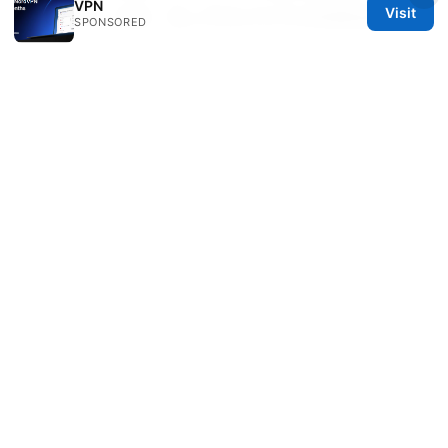
VPN
Visit
版 - 实用、全面、易上手的VPN节点搭建指南
SPONSORED
© Speedworlddragway 2026
Speedworlddragway Group LLC
100 W 1st Street
Los Angeles, CA, 90013
US
editorial@speedworlddragway.com
+1-212-555-0168
About
Privacy Policy
Terms of Use