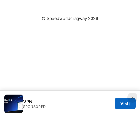
© Speedworlddragway 2026
×
VPN
Visit
SPONSORED
Speedworlddragway Group LLC
100 W 1st Street