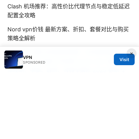
Clash 机场推荐：高性价比代理节点与稳定低延迟
配置全攻略
Nord vpn价钱 最新方案、折扣、套餐对比与购买
策略全解析
Vpn破解下载与合规使用指南：为何避免破解、正
×
VPN
Visit
规VPN选择与快速上手指南
Cmhk esim 儲值卡 終
SPONSORED
極攻略：申請、啟用、省錢全解析 2025 更新 全
面指南與實務要點
免费v2ray机场：2025年最新免费节点与使用指
南，免费节点分享、V2Ray 机场评测、VPN使用
教程
电脑端怎么vpn：完整实操指南、常见问题与最佳
工具