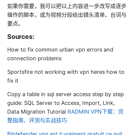
如果你需要，我可以把以上内容进一步改写成逐步
操作的脚本，或为视频分段给出镜头清单、台词与
要点。
Sources:
How to fix common urban vpn errors and
connection problems
Sportsfire not working with vpn heres how to
fix it
Copy a table in sql server access step by step
guide: SQL Server to Access, Import, Link,
Data Migration Tutorial
RADMIN VPN下载：完
整指南、评测与实战技巧
Bitdefender vpn est il vraiment gratuit ce quil