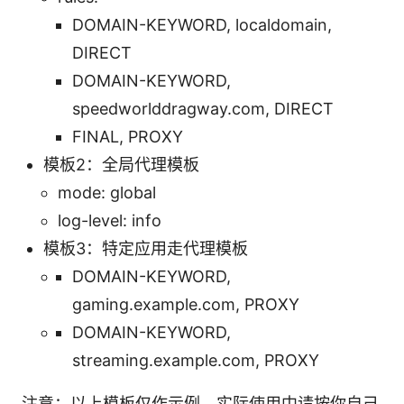
DOMAIN-KEYWORD, localdomain,
DIRECT
DOMAIN-KEYWORD,
speedworlddragway.com, DIRECT
FINAL, PROXY
模板2：全局代理模板
mode: global
log-level: info
模板3：特定应用走代理模板
DOMAIN-KEYWORD,
gaming.example.com, PROXY
DOMAIN-KEYWORD,
streaming.example.com, PROXY
注意：以上模板仅作示例，实际使用中请按你自己