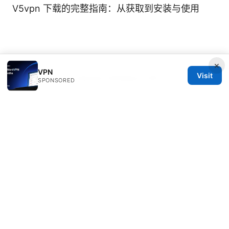
V5vpn 下载的完整指南：从获取到安装与使用
×
VPN
Visit
© Speedworlddragway 2026
SPONSORED
Speedworlddragway Group LLC
100 W 1st Street
Los Angeles, CA, 90013
US
editorial@speedworlddragway.com
+1-212-555-0168
About
Privacy Policy
Terms of Use