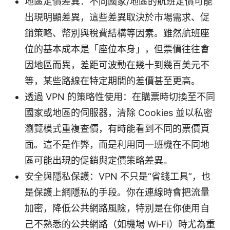
地區定價差異：不同國家/地區的航班定價可能
出現明顯差異，這些差異取決於市場需求、促
銷策略、幣別與稅費結構等因素。雖然航班座
位的基本成本是「座位本身」，但票價往往會
因地區而異，差距可波動在幾十到幾百美元不
等，某些路線在特定期間的差價甚至更高。
透過 VPN 的策略性使用：在購票時切換至不同
國家或地區的伺服器，清除 Cookies 並以私密
瀏覽模式重複查價，有時能看到不同的票價頁
面。這不是作弊，而是利用同一班機在不同地
區可能出現的促銷與定價策略差異。
安全與隱私保護：VPN 不只是“省錢工具”，也
是保護上網隱私的手段。你在連線時會把流量
加密，降低公共網路風險，特別是在你使用自
己不熟悉的公共網路（如機場 Wi‑Fi）時尤為重