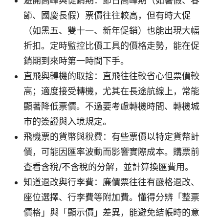
避開高峰與促銷期：節日高峰期（如暑假、春
節、國慶長假）票價往往較高，但有時大促
（如黑五、雙十一、新年促銷）也能出現大幅
折扣。定時監控比價工具的價格走勢，能在促
銷期到來時第一時間下手。
直飛與轉機的取捨：直飛往往較省心但票價較
高；適度接受轉機，尤其在長途航線上，常能
顯著降低票價。不過要考慮轉機時間、轉機城
市的簽證與入境規定。
飛機票的貨幣與稅費：有些票價以特定貨幣計
價，可能因匯率波動而影響實際成本。購票前
查看含稅/不含稅的分解，並計算換匯費用。
知道退改與行李費：廉價票往往有嚴格退改、
座位選擇、行李費等附加費。懂得分辨「整票
價格」與「顯示價」差異，能避免結帳時的意