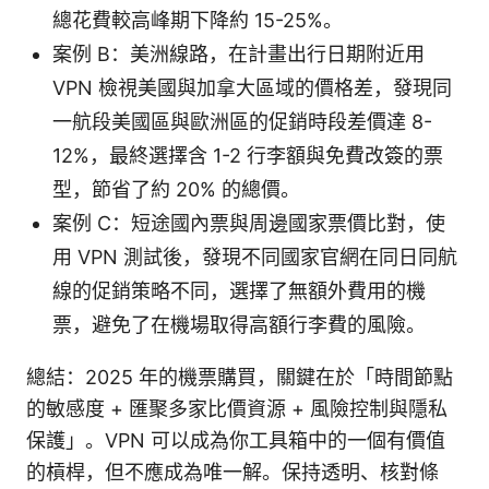
總花費較高峰期下降約 15-25%。
案例 B：美洲線路，在計畫出行日期附近用
VPN 檢視美國與加拿大區域的價格差，發現同
一航段美國區與歐洲區的促銷時段差價達 8-
12%，最終選擇含 1-2 行李額與免費改簽的票
型，節省了約 20% 的總價。
案例 C：短途國內票與周邊國家票價比對，使
用 VPN 測試後，發現不同國家官網在同日同航
線的促銷策略不同，選擇了無額外費用的機
票，避免了在機場取得高額行李費的風險。
總結：2025 年的機票購買，關鍵在於「時間節點
的敏感度 + 匯聚多家比價資源 + 風險控制與隱私
保護」。VPN 可以成為你工具箱中的一個有價值
的槓桿，但不應成為唯一解。保持透明、核對條