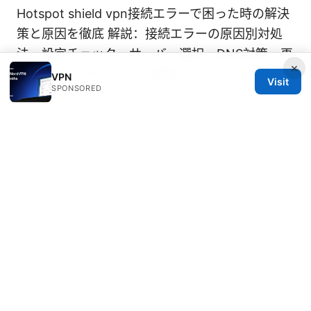
Hotspot shield vpn接続エラーで困った時の解決
策と原因を徹底 解説：接続エラーの原因別対処
法・設定チェック・サーバー選択・DNS対策・再
×
インストールとルーター設定
VPN
Visit
SPONSORED
© Speedworlddragway 2026
Speedworlddragway Group LLC
100 W 1st Street
Los Angeles, CA, 90013
US
editorial@speedworlddragway.com
+1-212-555-0168
About
Privacy Policy
Terms of Use